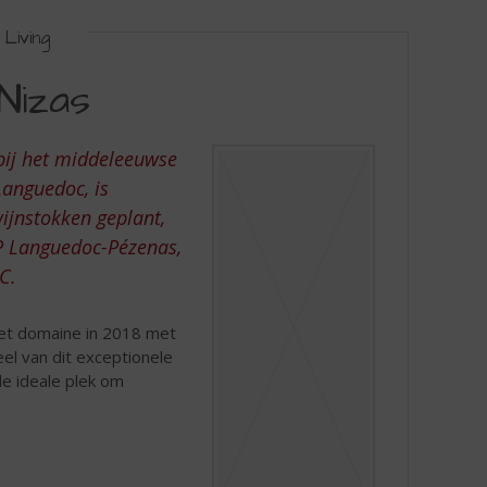
Living
Nizas
bij het middeleeuwse
Languedoc, is
wijnstokken geplant,
OP Languedoc-Pézenas,
C.
et domaine in 2018 met
el van dit exceptionele
de ideale plek om