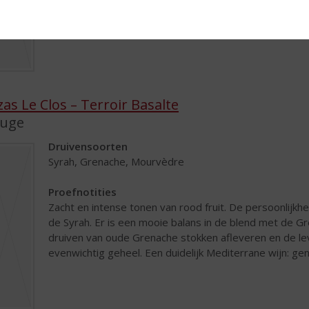
zas Le Clos – Terroir Basalte
uge
Druivensoorten
Syrah, Grenache, Mourvèdre
Proefnotities
Zacht en intense tonen van rood fruit. De persoonlijkheid
de Syrah. Er is een mooie balans in de blend met de 
druiven van oude Grenache stokken afleveren en de 
evenwichtig geheel. Een duidelijk Mediterrane wijn: ge