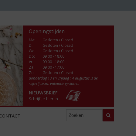
Openingstijden
Ma
:
Gesloten / Closed
Di
:
Gesloten / Closed
Wo
:
Gesloten / Closed
Do
:
09:00 - 18:00
Vr
:
09:00 - 18:00
Za
:
09:00 - 17:00
Zo:
Gesloten / Closed
donderdag 13 en vrijdag 14 augustus is de
slijterij i.v.m. vakantie gesloten.
NIEUWSBRIEF
Schrijf je hier in
Zoeken
CONTACT