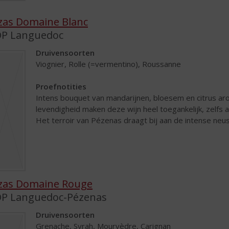
zas Domaine Blanc
P Languedoc
Druivensoorten
Viognier, Rolle (=vermentino), Roussanne
Proefnotities
Intens bouquet van mandarijnen, bloesem en citrus aro
levendigheid maken deze wijn heel toegankelijk, zelfs als
Het terroir van Pézenas draagt bij aan de intense neus,
zas Domaine Rouge
P Languedoc-Pézenas
Druivensoorten
Grenache, Syrah, Mourvèdre, Carignan