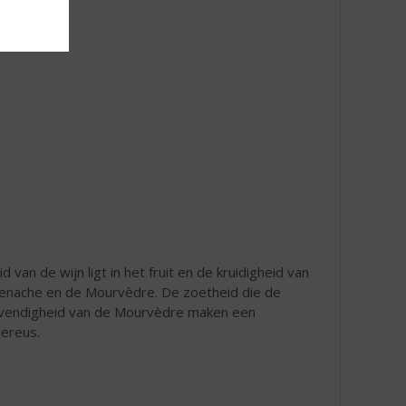
 van de wijn ligt in het fruit en de kruidigheid van
Grenache en de Mourvèdre. De zoetheid die de
levendigheid van de Mourvèdre maken een
nereus.