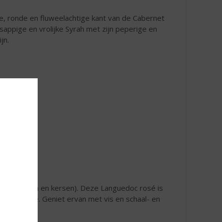
te, ronde en fluweelachtige kant van de Cabernet
sappige en vrolijke Syrah met zijn peperige en
jn.
rode bessen en kersen). Deze Languedoc rosé is
 en finesse. Geniet ervan met vis en schaal- en