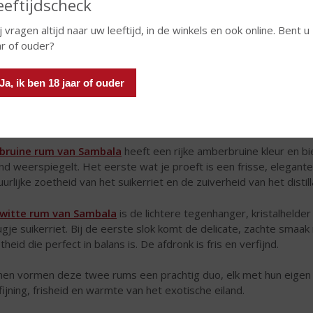
eeftijdscheck
j vragen altijd naar uw leeftijd, in de winkels en ook online. Bent u
ar of ouder?
Ja, ik ben 18 jaar of ouder
bruine rum van Sambala
heeft een rijke amberbruine kleur en bi
and weerspiegelt. Het eerste wat je proeft is een frisse, elegan
uurlijke zoetheid van het suikerriet en de zuiverheid van het distil
witte rum van Sambala
is de lichtere tegenhanger, kristalhelder 
ugje suikerriet. Bij de eerste slok komt de delicate, zachte smaak
theid die perfect in balans is. De afdronk is fris en verfijnd.
en vormen deze twee rums een prachtig duo, elk met hun eigen 
fijning, frisheid en warmte van het exotische eiland.