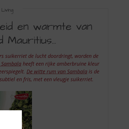
Living
heid en warmte van
d Mauritius…
s suikerriet de lucht doordringt, worden de
n Sambala
heeft een rijke amberbruine kleur
eerspiegelt.
De witte rum van Sambala
is de
subtiel en fris, met een vleugje suikerriet.