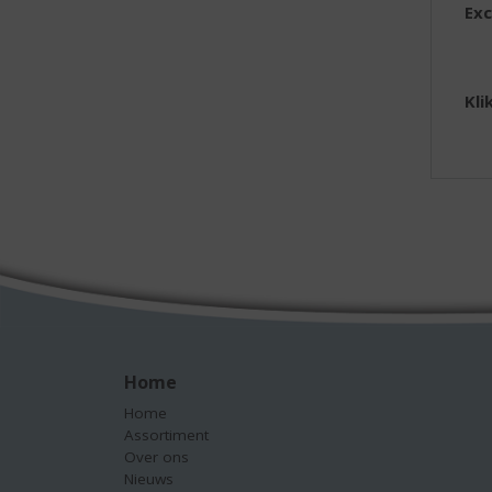
Exc
Kli
Home
Home
Assortiment
Over ons
Nieuws