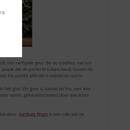
 18
edt een verfijnde geur die de tradities van het
te smaak die de perfecte balans biedt tussen de
laat. De zachte afdronk is subtiel en warm.
in het glas. De geur is subtiel en fris, met een
 naar voren, gekarakteriseerd door een lichte
karakter.
Sambala Rhum
is een ode aan de