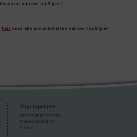
lusiviteit van úw topSlijter!
k
hier
voor alle exclusiviteiten van úw topSlijter!
Mijn topSlijter
Herroepingsformulier
Interessante links
Profiel