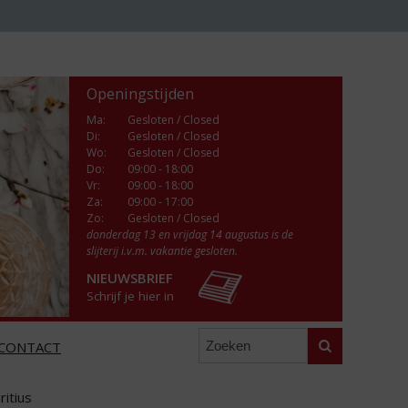
Openingstijden
Ma
:
Gesloten / Closed
Di
:
Gesloten / Closed
Wo
:
Gesloten / Closed
Do
:
09:00 - 18:00
Vr
:
09:00 - 18:00
Za
:
09:00 - 17:00
Zo:
Gesloten / Closed
donderdag 13 en vrijdag 14 augustus is de
slijterij i.v.m. vakantie gesloten.
NIEUWSBRIEF
Schrijf je hier in
Zoeken
CONTACT
ritius