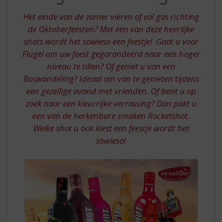
S
DE
p
Het einde van de zomer vieren of vol gas richting
GOEDE
r
de Oktoberfeesten? Met één van deze heerlijke
RICHTING
i
shots wordt het sowieso een feestje! Gaat u voor
n
Flügel om uw feest gegarandeerd naar een hoger
g
n
niveau te tillen? Of geniet u van een
a
Boswandeling? Ideaal om van te genieten tijdens
a
een gezellige avond met vrienden. Of bent u op
r
zoek naar een kleurrijke verrassing? Dan pakt u
d
een van de herkenbare smaken Rocketshot.
e
n
Welke shot u ook kiest een feestje wordt het
a
sowieso!
v
i
g
a
t
i
e