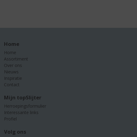
Home
Home
Assortiment
Over ons
Nieuws
Inspiratie
Contact
Mijn topSlijter
Herroepingsformulier
Interessante links
Profiel
Volg ons