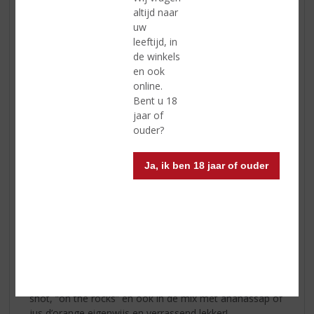
altijd naar
uw
leeftijd, in
de winkels
en ook
online.
Bent u 18
jaar of
ouder?
Ja, ik ben 18 jaar of ouder
Boswandeling
... 'n knap eigenwijs likeurtje!
Het is een Hollandse likeur met een tropisch tintje: een
creamlikeur op basis van kokos en banaan. Het product
kan op alle momenten en overal gedronken worden. Als
shot, “on the rocks” en ook in de mix met ananassap of
jus d’orange eigenwijs en verrassend lekker!