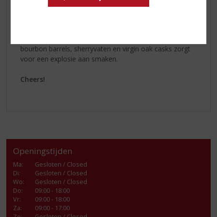
iedere whisky, zo zijn alle The BenRiach expressies
three-cask matured op vaten vanuit de hele wereld.
De drievoudige rijping op een combinatie van ex-
bourbon barrels, sherryvaten en virgin oak casks zorgt
voor een explosie aan smaken.
Cheers!
Openingstijden
Ma
:
Gesloten / Closed
Di
:
Gesloten / Closed
Wo
:
Gesloten / Closed
Do
:
09:00 - 18:00
Vr
:
09:00 - 18:00
Za
:
09:00 - 17:00
Zo:
Gesloten / Closed