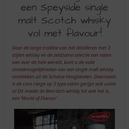
S
een Speyside single
SPEYSIDE
p
r
SINGLE
malt Scotch whisky
i
MALT
n
vol met flavour!
SCOTCH
g
n
WHISKY
a
Door de lange traditie van het distilleren met 3
VOL
a
stijlen whisky en de zeldzame selectie van vaten
r
MET
d
van over de hele wereld, kunt u de volle
FLAVOUR
e
smaakmogelijkheden van een single malt whisky
n
ontdekken uit de Schotse Hooglanden. Daarnaast
a
is de core range op 3 type vaten gerijpt wat uniek
v
is! Dit maakt de Benriach whisky tot wat het is,
i
g
een ‘World of Flavour’.
a
t
i
e