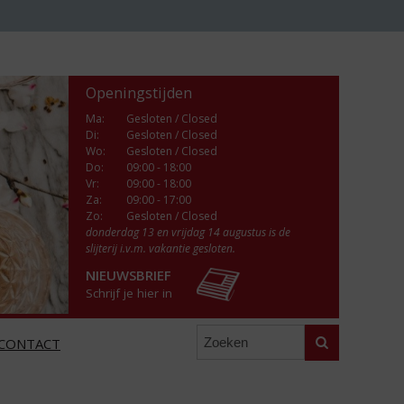
Openingstijden
Ma
:
Gesloten / Closed
Di
:
Gesloten / Closed
Wo
:
Gesloten / Closed
Do
:
09:00 - 18:00
Vr
:
09:00 - 18:00
Za
:
09:00 - 17:00
Zo:
Gesloten / Closed
donderdag 13 en vrijdag 14 augustus is de
slijterij i.v.m. vakantie gesloten.
NIEUWSBRIEF
Schrijf je hier in
Zoeken
CONTACT