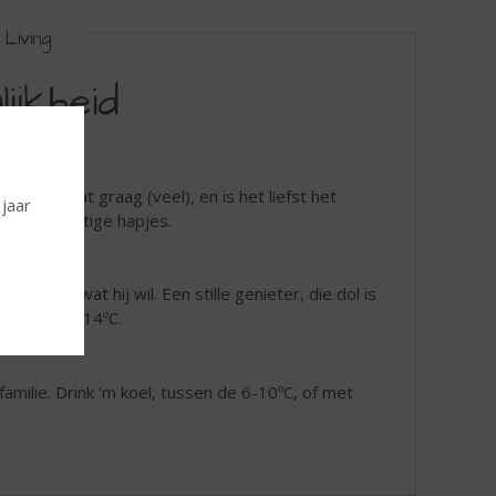
Living
ijkheid
gheid, praat graag (veel), en is het liefst het
 jaar
lade of hartige hapjes.
precies wat hij wil. Een stille genieter, die dol is
veer op 10-14ºC.
e familie. Drink ‘m koel, tussen de 6-10ºC, of met