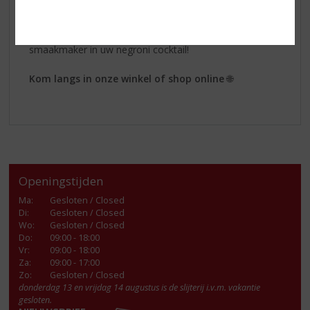
door het ritme van de natuur.
Geniet puur, ijskoud, in de mix met tonic of als
smaakmaker in uw negroni cocktail!
Kom langs in onze winkel of shop online
🌐
Openingstijden
Ma
:
Gesloten / Closed
Di
:
Gesloten / Closed
Wo
:
Gesloten / Closed
Do
:
09:00 - 18:00
Vr
:
09:00 - 18:00
Za
:
09:00 - 17:00
Zo:
Gesloten / Closed
donderdag 13 en vrijdag 14 augustus is de slijterij i.v.m. vakantie
gesloten.