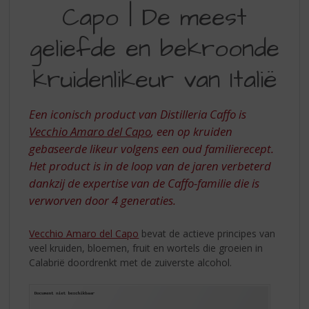
S
Capo | De meest
DEL
p
r
CAPO
geliefde en bekroonde
i
|
n
kruidenlikeur van Italië
DE
g
n
MEEST
a
Een iconisch product van Distilleria Caffo is
GELIEFDE
a
Vecchio Amaro del Capo
, een op kruiden
r
EN
d
gebaseerde likeur volgens een oud familierecept.
BEKROONDE
e
Het product is in de loop van de jaren verbeterd
n
KRUIDENLIKEUR
dankzij de expertise van de Caffo-familie die is
a
verworven door 4 generaties.
VAN
v
i
ITALIË
g
Vecchio Amaro del Capo
bevat de
actieve principes van
a
veel kruiden, bloemen, fruit en wortels die groeien in
t
Calabrië doordrenkt met de zuiverste alcohol.
i
e