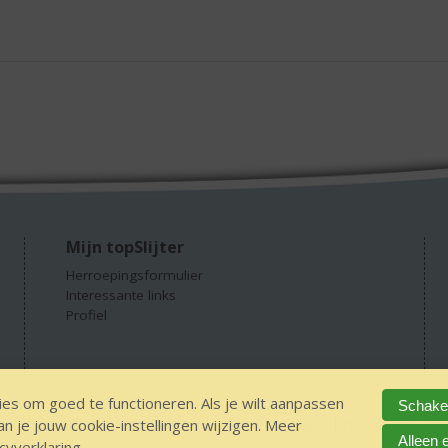
Mijn topSlijter
Herroepingsformulier
Interessante links
Profiel
es om goed te functioneren. Als je wilt aanpassen
Schakel
 je jouw cookie-instellingen wijzigen. Meer
 alcohol
IDIN/ITSME
sitemap
Privacy Statement
Disclaimer
Ver
Alleen 
cyverklaring
.