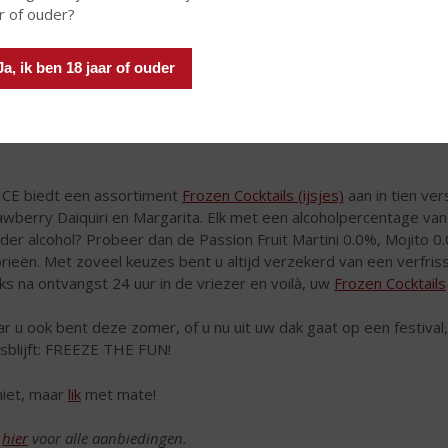
r of ouder?
Ja, ik ben 18 jaar of ouder
ICE biedt een assortiment
Frozen Cocktails (ijsjes)
aan in tien ver
awberry Daiquiri en Margarita. Elk met een alcoholpercentage van 5
der alcohol? Probeer dan de Passion Fruit Martini 0.0%, Mojito 
orieën. Met zoveel keuzes bent u altijd verzekerd van een verfris
cks na ontvangst 24 uur in de vriezer en voilà, uw
Frozen Cocktails
r u ook bent deze zomer, of u nu uit uw dak gaat op een festival, ch
isblijft: FREEZE THE FUN!
iet, maar
lik
met mate!
k
hier
voor alle aanbiedingen.