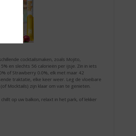
schillende cocktailsmaken, zoals Mojito,
% en slechts 56 calorieën per ijsje. Zin in iets
0.0% of Strawberry 0.0%, elk met maar 42
sende traktatie, elke keer weer. Leg de vloeibare
(of Mocktails) zijn klaar om van te genieten.
illt op uw balkon, relaxt in het park, of lekker