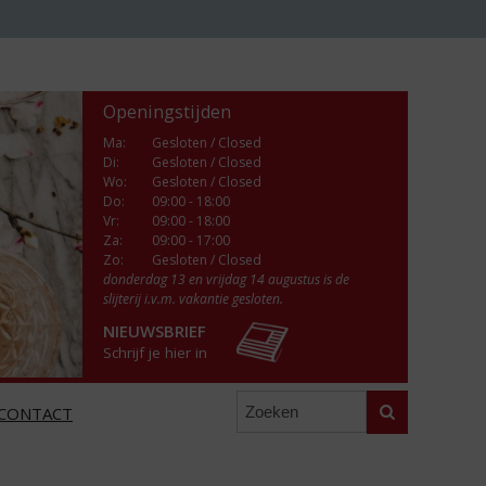
Openingstijden
Ma
:
Gesloten / Closed
Di
:
Gesloten / Closed
Wo
:
Gesloten / Closed
Do
:
09:00 - 18:00
Vr
:
09:00 - 18:00
Za
:
09:00 - 17:00
Zo:
Gesloten / Closed
donderdag 13 en vrijdag 14 augustus is de
slijterij i.v.m. vakantie gesloten.
NIEUWSBRIEF
Schrijf je hier in
Zoeken
CONTACT