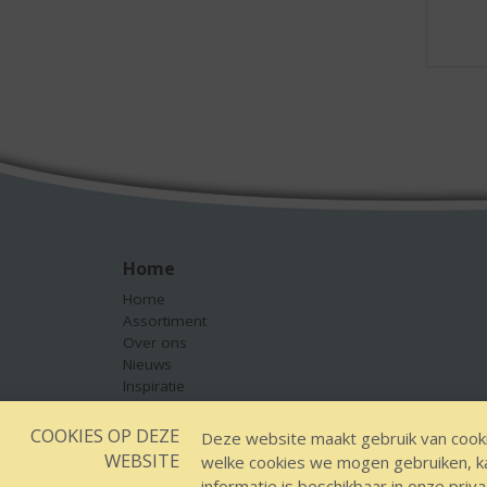
Home
Home
Assortiment
Over ons
Nieuws
Inspiratie
Contact
COOKIES OP DEZE
Deze website maakt gebruik van cooki
WEBSITE
welke cookies we mogen gebruiken, kan
Designed by YOOKY smart concepts
GEEN 18 GEEN
informatie is beschikbaar in onze
priva