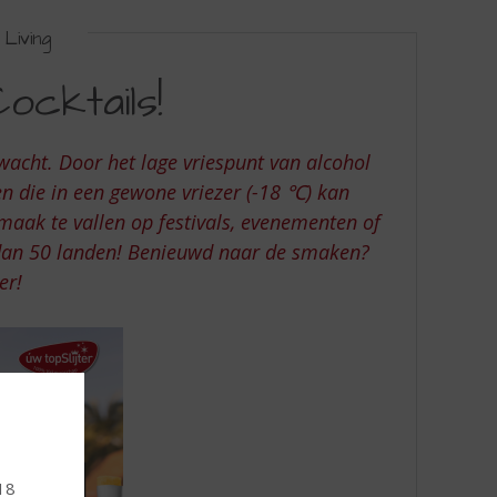
Living
ocktails!
wacht. Door het lage vriespunt van alcohol
n die in een gewone vriezer (-18 ℃) kan
maak te vallen op festivals, evenementen of
r dan 50 landen! Benieuwd naar de smaken?
er!
 18