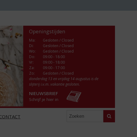
Openingstijden
Ma
:
Gesloten / Closed
Di
:
Gesloten / Closed
Wo
:
Gesloten / Closed
Do
:
09:00 - 18:00
Vr
:
09:00 - 18:00
Za
:
09:00 - 17:00
Zo:
Gesloten / Closed
donderdag 13 en vrijdag 14 augustus is de
slijterij i.v.m. vakantie gesloten.
NIEUWSBRIEF
Schrijf je hier in
Zoeken
CONTACT