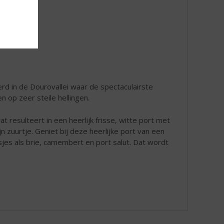
d in de Dourovallei waar de spectaculairste
 op zeer steile hellingen.
at resulteert in een heerlijk frisse, witte port met
 zuurtje. Geniet bij deze heerlijke port van een
jes als brie, camembert en port salut. Dat wordt