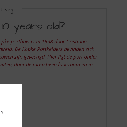
Living
10 years old?
pke porthuis is in 1638 door Cristiano
wereld. De Kopke Portkelders bevinden zich
uwen zijn gevestigd. Hier ligt de port onder
vaten, door de jaren heen langzaam en in
18