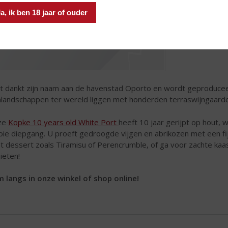
a, ik ben 18 jaar of ouder
t dankt zijn naam aan de havenstad Oporto en wordt geproduceer
nlandschappen ter wereld liggen met honderden terraswijngaarden
ze
Kopke 10 years old White Port
heeft 10 jaar gerijpt op hout, w
ie diepgang. U proeft gedroogde vijgen en abrikozen met een fijn
t dessert zoals Tiramisu of Perencrumble, of ga voor zachte kaas
ieten!
 langs in onze winkel of shop online!