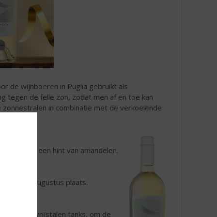
or de wijnboeren in Puglia gebruikt als
g tegen de felle zon, zodat men af en toe kan
e zonnestralen in combinatie met de verkoelende
rzik, peer en een hint van amandelen.
 helft van augustus plaats.
°C in roestvrijstalen tanks, om de