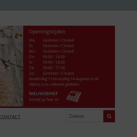
Openingstijden
Ma
:
Gesloten / Closed
Di
:
Gesloten / Closed
Wo
:
Gesloten / Closed
Do
:
09:00 - 18:00
Vr
:
09:00 - 18:00
Za
:
09:00 - 17:00
Zo:
Gesloten / Closed
donderdag 13 en vrijdag 14 augustus is de
slijterij i.v.m. vakantie gesloten.
NIEUWSBRIEF
Schrijf je hier in
Zoeken
CONTACT