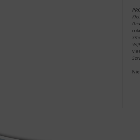
PR
Kle
Geu
rok
Sma
Wijn
vle
Ser
Nie