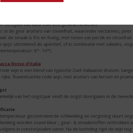
erende aroma’s optimaal te verkrijgen.
OEFNOTITIE
ur:
strogeel van kleur met licht groene reflecties
r:
in de geur aroma’s van steenfruit, waaronder nectarines, peer
ak:
de smaak is fris en fruitig, met tonen van perzik en citrusfruit
-spijs:
uitstekend als aperitief, of in combinatie met salades, vis
veertemperatuur:
8°- 10°C
acca Rosso d'Italia
rode wijn is een blend van typische Zuid-Italiaanse druiven: Sangio
 rijke, fluweelzachte rode wijn, met aroma’s van kersen en pruim
gst
ankelijk van het oogstjaar vindt de oogst doorgaans in de tweede
ificatie
temperatuur gecontroleerde schilweking en vergisting duurt on
ilweking worden zowel kleur-, geur- & smaakstoffen onttrokken uit
volgens in roestvrijstalen vaten. Na de botteling rijpt de wijn nog e