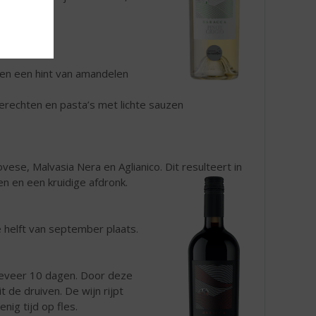
 en een hint van amandelen
gerechten en pasta’s met lichte sauzen
vese, Malvasia Nera en Aglianico. Dit resulteert in
en en een kruidige afdronk.
 helft van september plaats.
geveer 10 dagen. Door deze
 de druiven. De wijn rijpt
nig tijd op fles.