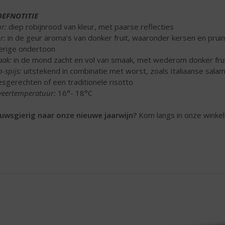
OEFNOTITIE
ur:
diep robijnrood van kleur, met paarse reflecties
r:
in de geur aroma’s van donker fruit, waaronder kersen en prui
erige ondertoon
ak:
in de mond zacht en vol van smaak, met wederom donker frui
-spijs:
uitstekend in combinatie met worst, zoals Italiaanse sala
esgerechten of een traditionele risotto
veertemperatuur:
16°- 18°C
uwsgierig naar onze nieuwe jaarwijn?
Kom langs in onze winkel