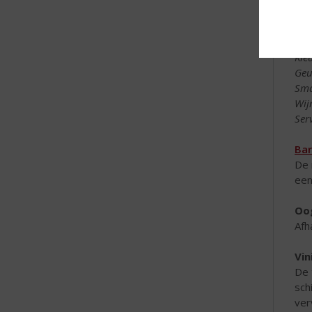
typ
PR
Kle
Geu
Sma
Wijn
Ser
Bar
De 
een
Oo
Afh
Vin
De 
sch
ver